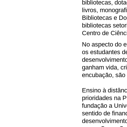
bibliotecas, dot
livros, monograf
Bibliotecas e Do
bibliotecas seto
Centro de Ciênci
No aspecto do e
os estudantes de
desenvolvimento
ganham vida, cr
encubação, são
Ensino à distân
prioridades na 
fundação a Unive
sentido de fina
desenvolvimento