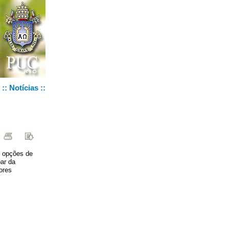
::
Notícias
::
e opções de
par da
ores