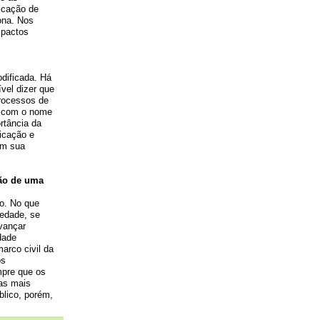
icação de
ona. Nos
mpactos
dificada. Há
vel dizer que
rocessos de
já com o nome
rtância da
icação e
am sua
ção de uma
o. No que
iedade, se
avançar
dade
arco civil da
os
mpre que os
as mais
blico, porém,