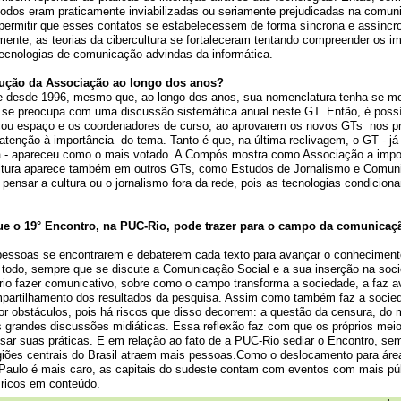
todos eram praticamente inviabilizadas ou seriamente prejudicadas na comun
 permitir que esses contatos se estabelecessem de forma síncrona e assíncr
lmente, as teorias da cibercultura se fortaleceram tentando compreender os i
 tecnologias de comunicação advindas da informática.
lução da Associação ao longo dos anos?
te desde 1996, mesmo que, ao longo dos anos, sua nomenclatura tenha se mo
se preocupa com uma discussão sistemática anual neste GT. Então, é possí
ou espaço e os coordenadores de curso, ao aprovarem os novos GTs
nos p
atenção à importância
do tema. Tanto é que, na última reclivagem, o GT - 
 - apareceu como o mais votado. A Compós mostra como Associação a impo
ultura aparece também
em outros GTs
, como Estudos de Jornalismo e Comun
pensar a cultura ou o jornalismo fora da rede, pois as tecnologias condicion
ue o 19° Encontro, na PUC-Rio, pode trazer para o campo da comunica
essoas se encontrarem e debaterem cada texto para avançar o conheciment
todo, sempre que se discute a Comunicação Social e a sua inserção na soc
óprio fazer comunicativo, sobre como o campo transforma a sociedade, a faz 
partilhamento dos resultados da pesquisa. Assim como também faz a socie
 obstáculos, pois há riscos que disso decorrem: a questão da censura, do m
s grandes discussões midiáticas. Essa reflexão faz com que os próprios mei
sar suas práticas. E em relação ao fato de a PUC-Rio sediar o Encontro, se
iões centrais do Brasil atraem mais pessoas.Como o deslocamento para áre
 Paulo é mais caro, as capitais do sudeste contam com eventos com mais pú
ricos em conteúdo.