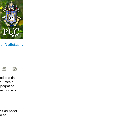
::
Notícias
::
sadores da
s. Para o
eográfica
ais rico em
vas do poder
mo as