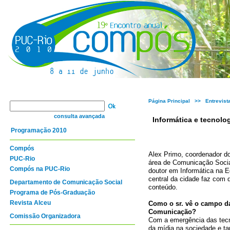
Página Principal
>> Entrevist
consulta avançada
Informática e tecnolog
Programação 2010
Compós
Alex Primo, coordenador do
PUC-Rio
área de Comunicação Social
Compós na PUC-Rio
doutor em Informática na 
central da cidade faz com 
Departamento de Comunicação Social
conteúdo.
Programa de Pós-Graduação
Revista Alceu
Como o sr. vê o campo d
Comunicação?
Comissão Organizadora
Com a emergência das tecno
da mídia na sociedade e ta