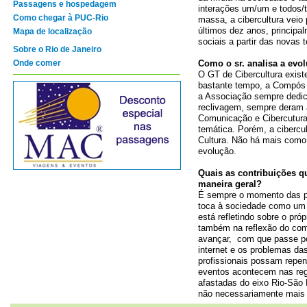
Passagens e hospedagem
interações um/um e todos/
Como chegar à PUC-Rio
massa, a cibercultura veio
últimos dez anos, principa
Mapa de localização
sociais a partir das novas
Sobre o Rio de Janeiro
Onde comer
Como o sr. analisa a evo
O GT de Cibercultura exis
bastante tempo, a Compós 
a Associação sempre dedic
reclivagem, sempre deram 
Comunicação e Cibercutura
temática. Porém, a ciberc
Cultura. Não há mais como 
evolução.
Quais as contribuições q
maneira geral?
É sempre o momento das p
toca à sociedade como um 
está refletindo sobre o pr
também na reflexão do com
avançar, com que passe por
internet e os problemas da
profissionais possam repen
eventos acontecem nas reg
afastadas do eixo Rio-São
não necessariamente mais 