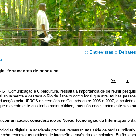
::
Entrevistas
::
Debates
as
ia: ferramentas de pesquisa
A+
a-
 GT Comunicação e Cibercultura, ressalta a importância de se reunir pesqui
 anualmente e destaca o Rio de Janeiro como local que atrai muitas pessoa
Educação pela UFRGS e secretário da Compós entre 2005 e
2007, a
posição g
que o evento este ano tenha maior público, mas não necessariamente seja m
a comunicação, considerando as Novas Tecnologias da Informação e da
logias digitais, a academia precisou repensar uma série de teorias indicati
mbém repensar as práticas de interação através das tecnologias. Então, co