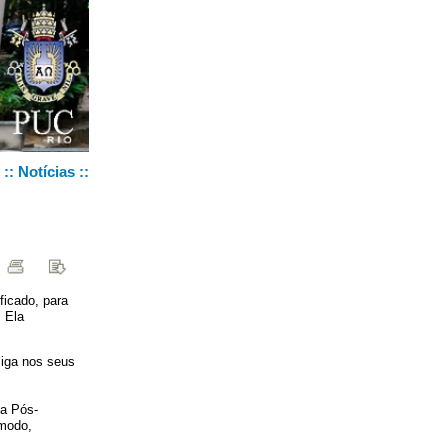
::
Notícias
::
icado, para
 Ela
siga nos seus
da Pós-
 modo,