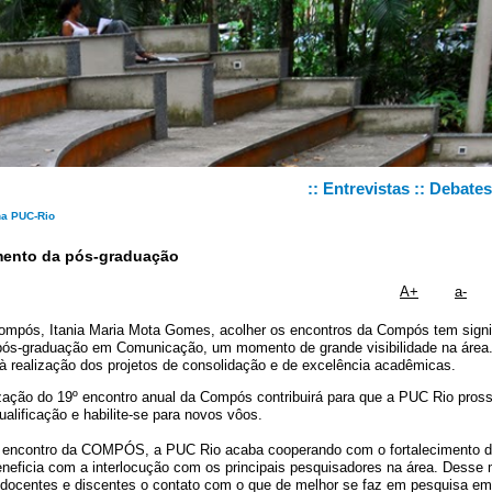
::
Entrevistas
::
Debates
 PUC-Rio
mento da pós-graduação
A+
a-
ompós, Itania Maria Mota Gomes, acolher os encontros da Compós tem signif
pós-graduação em Comunicação, um momento de grande visibilidade na área.
 à realização dos projetos de consolidação e de excelência acadêmicas.
ização do 19º encontro anual da Compós contribuirá para que a PUC Rio pros
alificação e habilite-se para novos vôos.
9º encontro da COMPÓS, a PUC Rio acaba cooperando com o fortalecimento 
eficia com a interlocução com os principais pesquisadores na área. Desse
s docentes e discentes o contato com o que de melhor se faz em pesquisa em